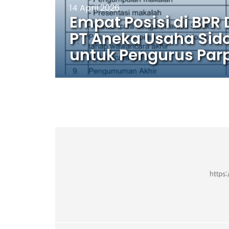
14 April 2026
Empat Posisi di BPR 
PT Aneka Usaha Sido
untuk Pengurus Par