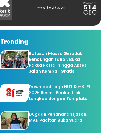
Trending
Ratusan Massa Geruduk
Bendungan Lahor, Buka
Paksa Portal hingga Akses
Jalan Kembali Gratis
Download Logo HUT Ke-81 RI
2026 Resmi, Berikut Link
Lengkap dengan Template
Dugaan Penahanan Ijazah,
MAN Pacitan Buka Suara