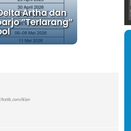
Delta Artha dan
arjo ”Terlarang”
pol