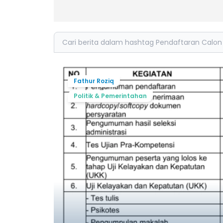
Search
Fathur Roziq
Politik & Pemerintahan