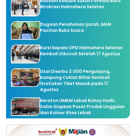
Bassam Kasuba Susun Formasi Baru
Birokrasi Halmahera Selatan
Dugaan Penahanan Ijazah, MAN
Pacitan Buka Suara
Kursi Kepala OPD Halmahera Selatan
Kembali Dikocok Setelah 17 Agustus
Usai Diserbu 2.000 Pengunjung,
Kampung Coklat Blitar Kembali
Gratiskan Tiket Masuk pada 17
Agustus
Keraton UMKM Lebak Ruhay Hadir,
Salim Siapkan Pusat Produk Unggulan
dan Kuliner Khas Lebak