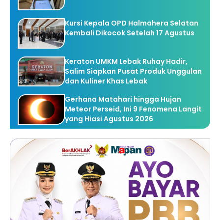
Kursi Kepala OPD Halmahera Selatan
Kembali Dikocok Setelah 17 Agustus
Keraton UMKM Lebak Ruhay Hadir,
Salim Siapkan Pusat Produk Unggulan
dan Kuliner Khas Lebak
Gerhana Matahari hingga Hujan
Meteor Perseid, Ini 9 Fenomena Langit
yang Hiasi Agustus 2026