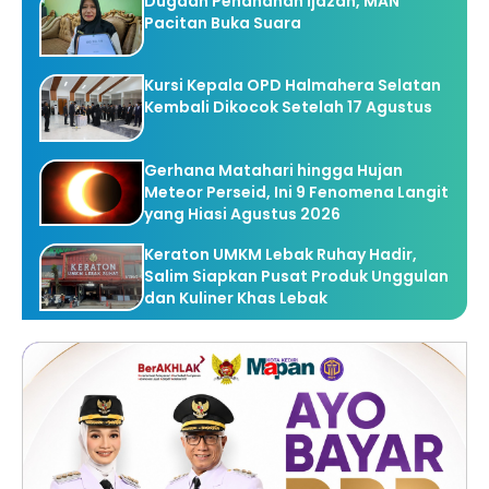
Dugaan Penahanan Ijazah, MAN
Pacitan Buka Suara
Kursi Kepala OPD Halmahera Selatan
Kembali Dikocok Setelah 17 Agustus
Gerhana Matahari hingga Hujan
Meteor Perseid, Ini 9 Fenomena Langit
yang Hiasi Agustus 2026
Keraton UMKM Lebak Ruhay Hadir,
Salim Siapkan Pusat Produk Unggulan
dan Kuliner Khas Lebak