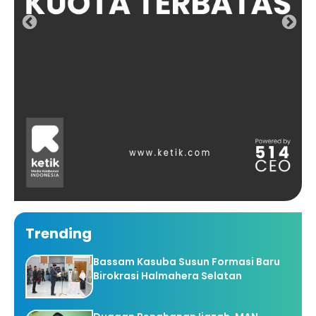
Trending
Bassam Kasuba Susun Formasi Baru
Birokrasi Halmahera Selatan