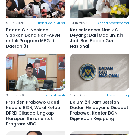
9 Jun 2026
Hanifuddin Musa
7 Jun 2026
Angga Novpratama
Badan Gizi Nasional
Karier Moncer Nanik S
Siapkan Dana Non-APBN
Deyang: Dari Madiun, Kini
untuk Program MBG di
Jadi Bos Badan Gizi
Daerah 3T
Nasional
3 Jun 2026
Nani Ekowati
3 Jun 2026
Fisca Tanjung
Presiden Prabowo Ganti
Belum 24 Jam Setelah
Kepala BGN, Wakil Ketua
Dadan Hindayana Dicopot
DPRD Cilacap Ungkap
Prabowo, Kantor BGN
Harapan Besar untuk
Digeledah Kejagung
Program MBG