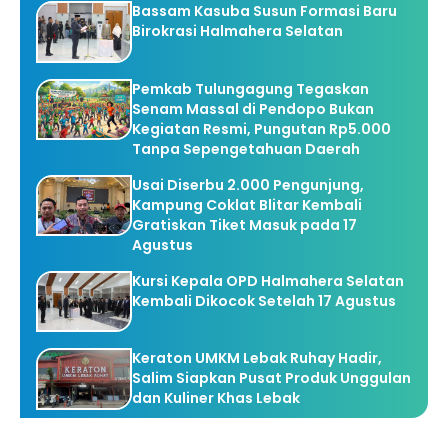
Bassam Kasuba Susun Formasi Baru
Birokrasi Halmahera Selatan
Pemkab Tulungagung Tegaskan
Senam Massal di Pendopo Bukan
Kegiatan Resmi, Pungutan Rp5.000
Tanpa Sepengetahuan Daerah
Usai Diserbu 2.000 Pengunjung,
Kampung Coklat Blitar Kembali
Gratiskan Tiket Masuk pada 17
Agustus
Kursi Kepala OPD Halmahera Selatan
Kembali Dikocok Setelah 17 Agustus
Keraton UMKM Lebak Ruhay Hadir,
Salim Siapkan Pusat Produk Unggulan
dan Kuliner Khas Lebak