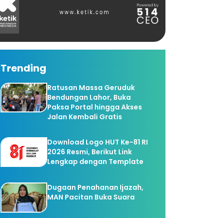
Trending
Ratusan Massa Geruduk
Bendungan Lahor, Buka
Paksa Portal hingga Akses
Jalan Kembali Gratis
Download Logo HUT Ke-81 RI
2026 Resmi, Berikut Link
Lengkap dengan Template
Dugaan Penahanan Ijazah,
MAN Pacitan Buka Suara