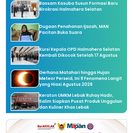
Bassam Kasuba Susun Formasi Baru
Birokrasi Halmahera Selatan
Dugaan Penahanan Ijazah, MAN
Pacitan Buka Suara
Kursi Kepala OPD Halmahera Selatan
Kembali Dikocok Setelah 17 Agustus
Gerhana Matahari hingga Hujan
Meteor Perseid, Ini 9 Fenomena Langit
yang Hiasi Agustus 2026
Keraton UMKM Lebak Ruhay Hadir,
Salim Siapkan Pusat Produk Unggulan
dan Kuliner Khas Lebak