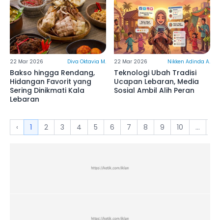
22 Mar 2026
Diva Oktavia M.
22 Mar 2026
Nikken Adinda A.
Bakso hingga Rendang,
Teknologi Ubah Tradisi
Hidangan Favorit yang
Ucapan Lebaran, Media
Sering Dinikmati Kala
Sosial Ambil Alih Peran
Lebaran
‹
1
2
3
4
5
6
7
8
9
10
...
18