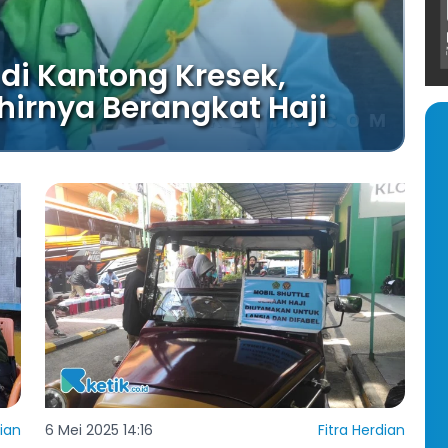
di Kantong Kresek,
irnya Berangkat Haji
dian
6 Mei 2025 14:16
Fitra Herdian