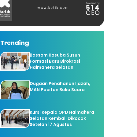
Trending
Bassam Kasuba Susun
Formasi Baru Birokrasi
Halmahera Selatan
Dugaan Penahanan Ijazah,
MAN Pacitan Buka Suara
Kursi Kepala OPD Halmahera
Selatan Kembali Dikocok
Setelah 17 Agustus