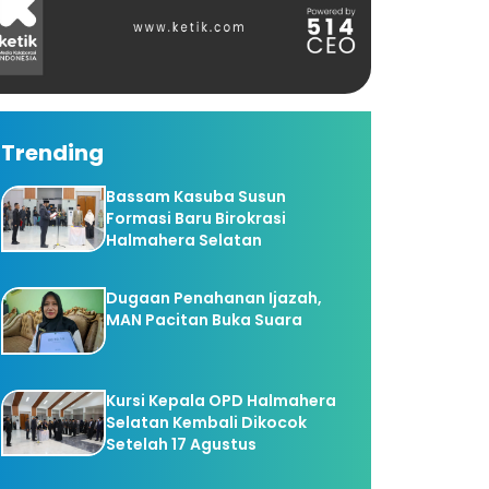
Trending
Bassam Kasuba Susun
Formasi Baru Birokrasi
Halmahera Selatan
Dugaan Penahanan Ijazah,
MAN Pacitan Buka Suara
Kursi Kepala OPD Halmahera
Selatan Kembali Dikocok
Setelah 17 Agustus