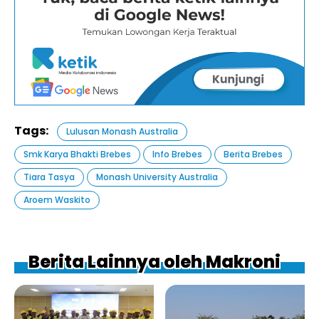
Tags:
Lulusan Monash Australia
Smk Karya Bhakti Brebes
Info Brebes
Berita Brebes
Tiara Tasya
Monash University Australia
Aroem Waskito
Berita Lainnya oleh Makroni