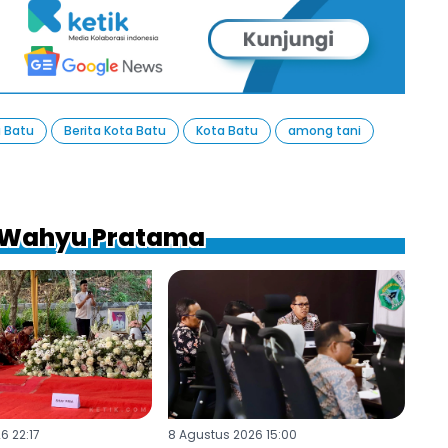
a Batu
Berita Kota Batu
Kota Batu
among tani
a Wahyu Pratama
6 22:17
8 Agustus 2026 15:00