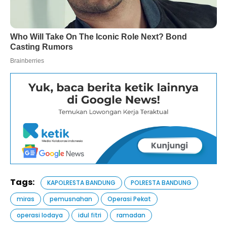
Tags:
KAPOLRESTA BANDUNG
POLRESTA BANDUNG
miras
pemusnahan
Operasi Pekat
operasi lodaya
idul fitri
ramadan