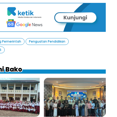
g Pemerintah
Penguatan Pendidikan
6
ni Bako