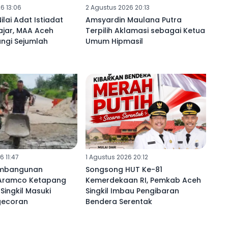
6 13:06
2 Agustus 2026 20:13
ilai Adat Istiadat
Amsyardin Maulana Putra
ajar, MAA Aceh
Terpilih Aklamasi sebagai Ketua
jungi Sejumlah
Umum Hipmasil
 11:47
1 Agustus 2026 20:12
embangunan
Songsong HUT Ke-81
Aramco Ketapang
Kemerdekaan RI, Pemkab Aceh
Singkil Masuki
Singkil Imbau Pengibaran
gecoran
Bendera Serentak