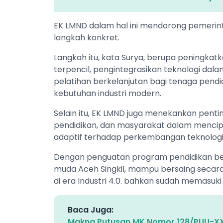
EK LMND dalam hal ini mendorong pemerin
langkah konkret.
Langkah itu, kata Surya, berupa peningkatka
terpencil, pengintegrasikan teknologi dal
pelatihan berkelanjutan bagi tenaga pendi
kebutuhan industri modern.
Selain itu, EK LMND juga menekankan pent
pendidikan, dan masyarakat dalam mencipt
adaptif terhadap perkembangan teknologi
Dengan penguatan program pendidikan ber
muda Aceh Singkil, mampu bersaing secara
di era Industri 4.0. bahkan sudah memasuki 
Baca Juga:
Makna Putusan MK Nomor 128/PUU-XXI