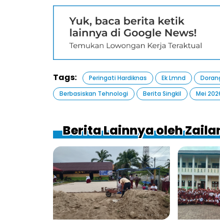
Tags:
Peringati Hardiknas
Ek Lmnd
Doran
Berbasiskan Tehnologi
Berita Singkil
Mei 202
Berita Lainnya oleh Zaila