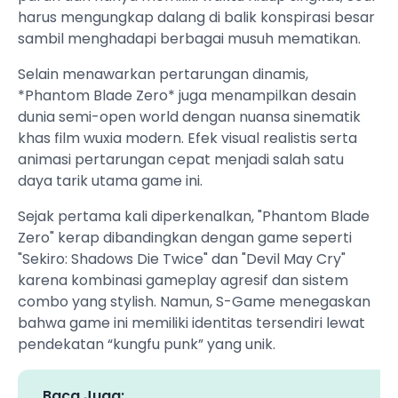
harus mengungkap dalang di balik konspirasi besar
sambil menghadapi berbagai musuh mematikan.
Selain menawarkan pertarungan dinamis,
*Phantom Blade Zero* juga menampilkan desain
dunia semi-open world dengan nuansa sinematik
khas film wuxia modern. Efek visual realistis serta
animasi pertarungan cepat menjadi salah satu
daya tarik utama game ini.
Sejak pertama kali diperkenalkan, "Phantom Blade
Zero" kerap dibandingkan dengan game seperti
"Sekiro: Shadows Die Twice" dan "Devil May Cry"
karena kombinasi gameplay agresif dan sistem
combo yang stylish. Namun, S-Game menegaskan
bahwa game ini memiliki identitas tersendiri lewat
pendekatan “kungfu punk” yang unik.
Baca Juga: