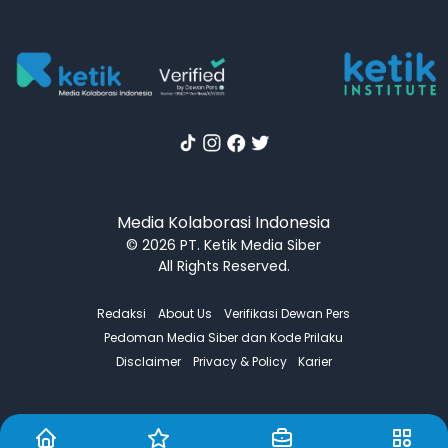
Media Kolaborasi Indonesia
© 2026 PT. Ketik Media Siber
All Rights Reserved.
Redaksi
About Us
Verifikasi Dewan Pers
Pedoman Media Siber dan Kode Prilaku
Disclaimer
Privacy & Policy
Karier