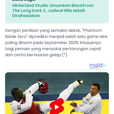
Hinterland Studio Umumkan Blackfrost:
The Long Dark 2, Jadwal Rilis Masih
Dirahasiakan
Dengan perilisan yang semakin dekat, "Phantom
Blade Zero" diprediksi menjadi salah satu game aksi
paling dinanti pada September 2026, khususnya
bagi pemain yang menyukai pertarungan cepat
dan cerita bernuansa gelap.(*)