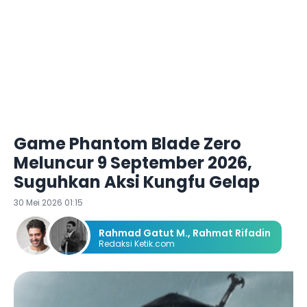
Game Phantom Blade Zero
Meluncur 9 September 2026,
Suguhkan Aksi Kungfu Gelap
30 Mei 2026 01:15
Rahmad Gatut M.
,
Rahmat Rifadin
Redaksi Ketik.com