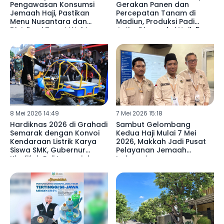
Pengawasan Konsumsi
Gerakan Panen dan
Jemaah Haji, Pastikan
Percepatan Tanam di
Menu Nusantara dan
Madiun, Produksi Padi
Distribusi Tepat Waktu
Jatim Diproyeksi Naik 5
Persen dan Perkuat
Peluang Ekspor Beras
8 Mei 2026 14:49
7 Mei 2026 15:18
Hardiknas 2026 di Grahadi
Sambut Gelombang
Semarak dengan Konvoi
Kedua Haji Mulai 7 Mei
Kendaraan Listrik Karya
2026, Makkah Jadi Pusat
Siswa SMK, Gubernur
Pelayanan Jemaah
Khofifah Puji Inovasi dan
Indonesia
Daya Saing Vokasi Jatim