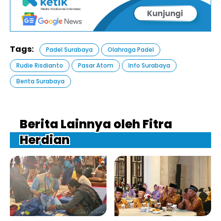
Tags:
Padel Surabaya
Olahraga Padel
Rudie Risdianto
Pasar Atom
Info Surabaya
Berita Surabaya
Berita Lainnya oleh Fitra
Herdian