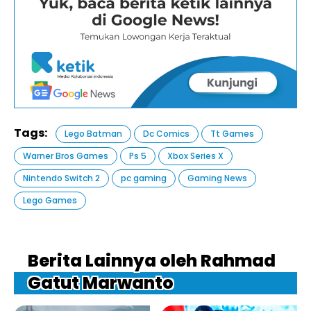
Tags:
Lego Batman
Dc Comics
Tt Games
Warner Bros Games
Ps 5
Xbox Series X
Nintendo Switch 2
pc gaming
Gaming News
Lego Games
Berita Lainnya oleh Rahmad
Gatut Marwanto