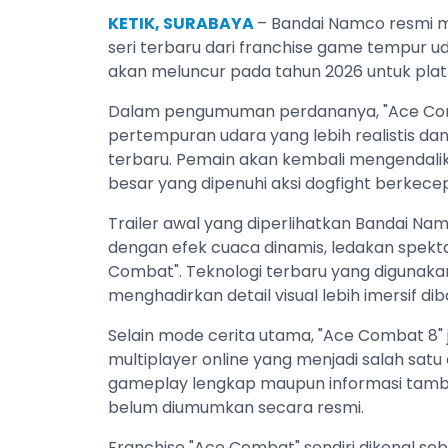
KETIK, SURABAYA
– Bandai Namco resmi m
seri terbaru dari franchise game tempur u
akan meluncur pada tahun 2026 untuk platfo
Dalam pengumuman perdananya, "Ace Comb
pertempuran udara yang lebih realistis da
terbaru. Pemain akan kembali mengendalika
besar yang dipenuhi aksi dogfight berkecep
Trailer awal yang diperlihatkan Bandai N
dengan efek cuaca dinamis, ledakan spekta
Combat". Teknologi terbaru yang digunak
menghadirkan detail visual lebih imersif di
Selain mode cerita utama, "Ace Combat 8" 
multiplayer online yang menjadi salah satu d
gameplay lengkap maupun informasi tamba
belum diumumkan secara resmi.
Franchise "Ace Combat" sendiri dikenal seb