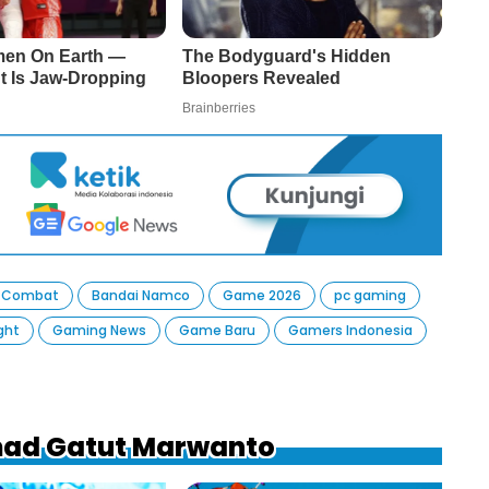
 Combat
Bandai Namco
Game 2026
pc gaming
ght
Gaming News
Game Baru
Gamers Indonesia
hmad Gatut Marwanto