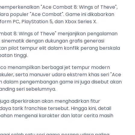
emperkenalkan "Ace Combat 8: Wings of Theve",
dara populer "Ace Combat". Game ini dikabarkan
rm PC, PlayStation 5, dan Xbox Series X.
at 8: Wings of Theve" menjanjikan pengalaman
n sinematik dengan dukungan grafis generasi
n pilot tempur elit dalam konflik perang berskala
atan tinggi.
amco menampilkan berbagai jet tempur modern
kuler, serta manuver udara ekstrem khas seri "Ace
an dalam pengembangan game ini juga disebut akan
banding seri sebelumnya.
juga diperkirakan akan menghadirkan fitur
aya tarik franchise tersebut. Hingga kini, detail
han mengenai karakter dan latar cerita masih
agai salah satu seri game perang udara paling