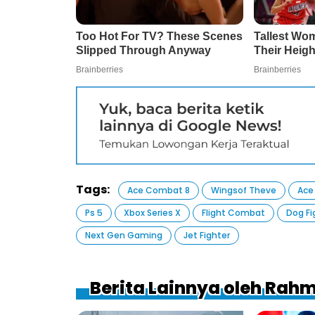
Tags:
Ace Combat 8
Wingsof Theve
Ace
Ps 5
Xbox Series X
Flight Combat
Dog Fi
Next Gen Gaming
Jet Fighter
Berita Lainnya oleh Ra