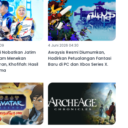
:09
4 Juni 2026 04:30
 Nobatkan Jatim
Awaysis Resmi Diumumkan,
lam Menekan
Hadirkan Petualangan Fantasi
n, Khofifah: Hasil
Baru di PC dan Xbox Series X.
ama