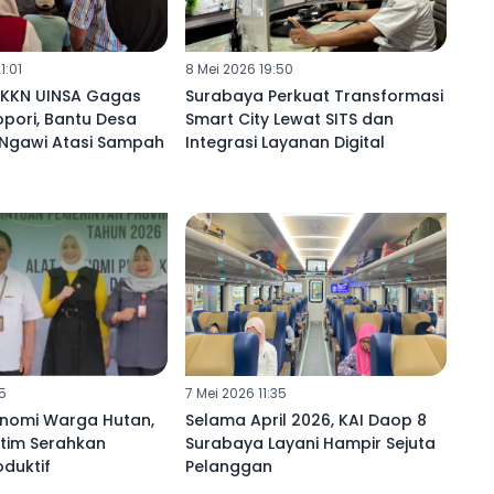
1:01
8 Mei 2026 19:50
KKN UINSA Gagas
Surabaya Perkuat Transformasi
pori, Bantu Desa
Smart City Lewat SITS dan
Ngawi Atasi Sampah
Integrasi Layanan Digital
5
7 Mei 2026 11:35
onomi Warga Hutan,
Selama April 2026, KAI Daop 8
atim Serahkan
Surabaya Layani Hampir Sejuta
duktif
Pelanggan