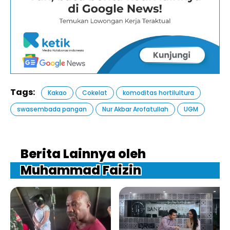
Tags:
Kakao
Cokelat
komoditas hortilultura
swasembada pangan
Nur Akbar Arofatullah
UGM
Berita Lainnya oleh
Muhammad Faizin