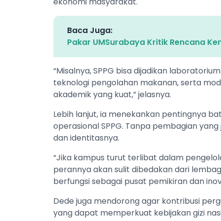
ekonomi masyarakat.
Baca Juga:
Pakar UMSurabaya Kritik Rencana Kem
“Misalnya, SPPG bisa dijadikan laboratori
teknologi pengolahan makanan, serta model di
akademik yang kuat,” jelasnya.
Lebih lanjut, ia menekankan pentingnya ba
operasional SPPG. Tanpa pembagian yang je
dan identitasnya.
“Jika kampus turut terlibat dalam pengelo
perannya akan sulit dibedakan dari lemba
berfungsi sebagai pusat pemikiran dan inov
Dede juga mendorong agar kontribusi pergur
yang dapat memperkuat kebijakan gizi nasio