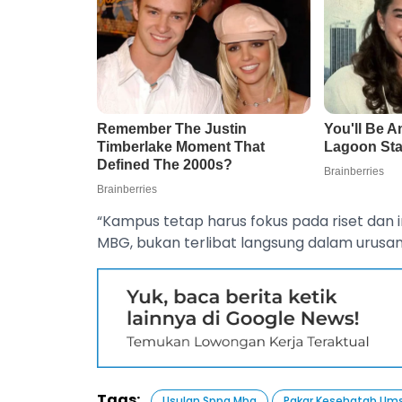
“Kampus tetap harus fokus pada riset dan
MBG, bukan terlibat langsung dalam urusan 
Tags:
Usulan Sppg Mbg
Pakar Kesehatab Um