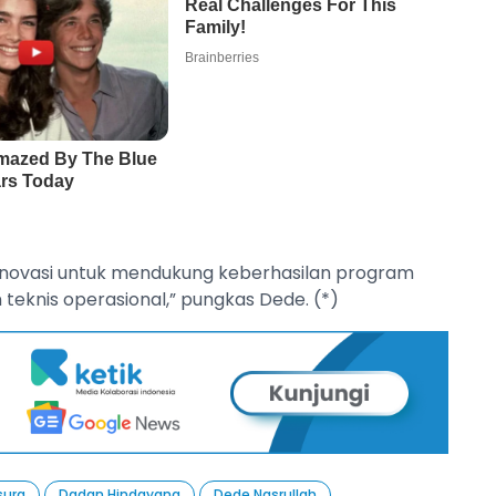
 inovasi untuk mendukung keberhasilan program
teknis operasional,” pungkas Dede. (*)
sura
Dadan Hindayana
Dede Nasrullah