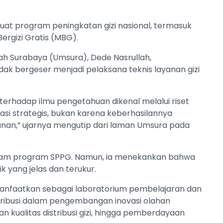
uat program peningkatan gizi nasional, termasuk
rgizi Gratis (MBG).
h Surabaya (Umsura), Dede Nasrullah,
k bergeser menjadi pelaksana teknis layanan gizi
hadap ilmu pengetahuan dikenal melalui riset
vasi strategis, bukan karena keberhasilannya
anan,” ujarnya mengutip dari laman Umsura pada
lam program SPPG. Namun, ia menekankan bahwa
k yang jelas dan terukur.
imanfaatkan sebagai laboratorium pembelajaran dan
tribusi dalam pengembangan inovasi olahan
n kualitas distribusi gizi, hingga pemberdayaan