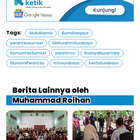
Tags:
AbdulHamid
BumiSriwijaya
perantausumsel
SilaturahmiSurabaya
KomunitasSumsel
jawatimur
BudayaNusantara
EkonomiPerantau
infosurabaya
beritaSurabaya
Berita Lainnya oleh
Muhammad Roihan