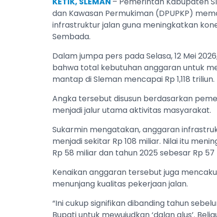
KETIK, SLEMAN
– Pemerintah Kabupaten S
dan Kawasan Permukiman (DPUPKP) mem
infrastruktur jalan guna meningkatkan kone
Sembada.
Dalam jumpa pers pada Selasa, 12 Mei 202
bahwa total kebutuhan anggaran untuk men
mantap di Sleman mencapai Rp 1,118 triliun.
Angka tersebut disusun berdasarkan peme
menjadi jalur utama aktivitas masyarakat.
Sukarmin mengatakan, anggaran infrastrukt
menjadi sekitar Rp 108 miliar. Nilai itu m
Rp 58 miliar dan tahun 2025 sebesar Rp 57 m
Kenaikan anggaran tersebut juga mencaku
menunjang kualitas pekerjaan jalan.
“Ini cukup signifikan dibanding tahun sebe
Bupati untuk mewujudkan ‘dalan alus’. Bel