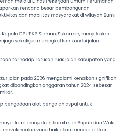
leman melalui Dinas Pekerjaan Umum Perumahan
aparkan rencana besar pembangunan
ktivitas dan mobilitas masyarakat di wilayah Bumi
6, Kepala DPUPKP Sleman, Sukarmin, menjelaskan
jaga sekaligus meningkatkan kondisi jalan
taan terhadap ratusan ruas jalan kabupaten yang
ur jalan pada 2026 mengalami kenaikan signifikan
eningkat dibandingkan anggaran tahun 2024 sebesar
iliar.
p pengadaan alat pengolah aspal untuk
lumnya. Ini menunjukkan komitmen Bupati dan Wakil
iau meyakini jalan yang baik akan menggerakkan