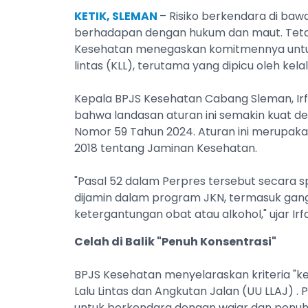
KETIK, SLEMAN
– Risiko berkendara di baw
berhadapan dengan hukum dan maut. Tetapi
Kesehatan menegaskan komitmennya untuk 
lintas (KLL), terutama yang dipicu oleh kelal
Kepala BPJS Kesehatan Cabang Sleman, Irf
bahwa landasan aturan ini semakin kuat de
Nomor 59 Tahun 2024. Aturan ini merupak
2018 tentang Jaminan Kesehatan.
"Pasal 52 dalam Perpres tersebut secara s
dijamin dalam program JKN, termasuk gan
ketergantungan obat atau alkohol," ujar Irf
Celah di Balik "Penuh Konsentrasi"
BPJS Kesehatan menyelaraskan kriteria "k
Lalu Lintas dan Angkutan Jalan (UU LLAJ) .
untuk berkendara dengan wajar dan penuh 