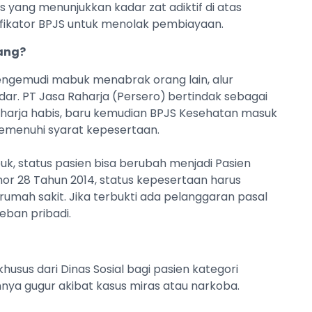
is yang menunjukkan kadar zat adiktif di atas
ifikator BPJS untuk menolak pembiayaan.
ang?
ngemudi mabuk menabrak orang lain, alur
ar. PT Jasa Raharja (Persero)
bertindak sebagai
aharja habis, baru kemudian BPJS Kesehatan masuk
emenuhi syarat kepesertaan.
k, status pasien bisa berubah menjadi Pasien
r 28 Tahun 2014, status kepesertaan harus
rumah sakit. Jika terbukti ada pelanggaran pasal
eban pribadi.
husus dari Dinas Sosial bagi pasien kategori
nya gugur akibat kasus miras atau narkoba.