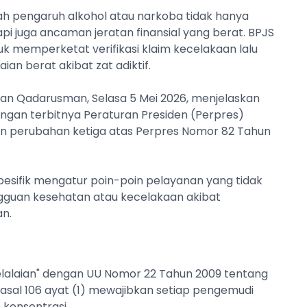
ah pengaruh alkohol atau narkoba tidak hanya
 juga ancaman jeratan finansial yang berat. BPJS
memperketat verifikasi klaim kecelakaan lalu
aian berat akibat zat adiktif.
an Qadarusman, Selasa 5 Mei 2026, menjelaskan
ngan terbitnya Peraturan Presiden (Perpres)
an perubahan ketiga atas Perpres Nomor 82 Tahun
pesifik mengatur poin-poin pelayanan yang tidak
gguan kesehatan atau kecelakaan akibat
an.
elalaian" dengan UU Nomor 22 Tahun 2009 tentang
 Pasal 106 ayat (1) mewajibkan setiap pengemudi
konsentrasi.