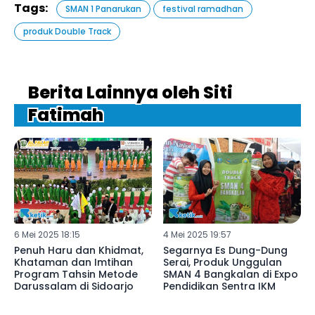
Tags:
SMAN 1 Panarukan
festival ramadhan
produk Double Track
Berita Lainnya oleh Siti
Fatimah
6 Mei 2025 18:15
4 Mei 2025 19:57
Penuh Haru dan Khidmat,
Segarnya Es Dung-Dung
Khataman dan Imtihan
Serai, Produk Unggulan
Program Tahsin Metode
SMAN 4 Bangkalan di Expo
Darussalam di Sidoarjo
Pendidikan Sentra IKM