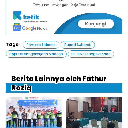
Tags:
Pemkab Sidoarjo
Bupati Subandi
Bpjs Ketenagakerjaan Sidoarjo
BPJS Ketenagakerjaan
Berita Lainnya oleh Fathur
Roziq