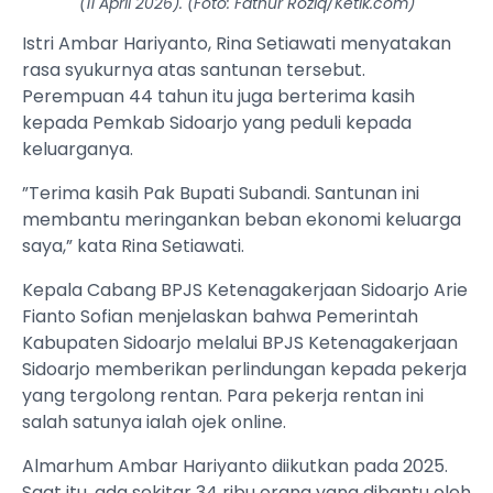
(11 April 2026). (Foto: Fathur Roziq/Ketik.com)
Istri Ambar Hariyanto, Rina Setiawati menyatakan
rasa syukurnya atas santunan tersebut.
Perempuan 44 tahun itu juga berterima kasih
kepada Pemkab Sidoarjo yang peduli kepada
keluarganya.
”Terima kasih Pak Bupati Subandi. Santunan ini
membantu meringankan beban ekonomi keluarga
saya,” kata Rina Setiawati.
Kepala Cabang BPJS Ketenagakerjaan Sidoarjo Arie
Fianto Sofian menjelaskan bahwa Pemerintah
Kabupaten Sidoarjo melalui BPJS Ketenagakerjaan
Sidoarjo memberikan perlindungan kepada pekerja
yang tergolong rentan. Para pekerja rentan ini
salah satunya ialah ojek online.
Almarhum Ambar Hariyanto diikutkan pada 2025.
Saat itu, ada sekitar 34 ribu orang yang dibantu oleh