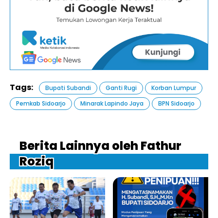
Tags:
Bupati Subandi
Ganti Rugi
Korban Lumpur
Pemkab Sidoarjo
Minarak Lapindo Jaya
BPN Sidoarjo
Berita Lainnya oleh Fathur
Roziq