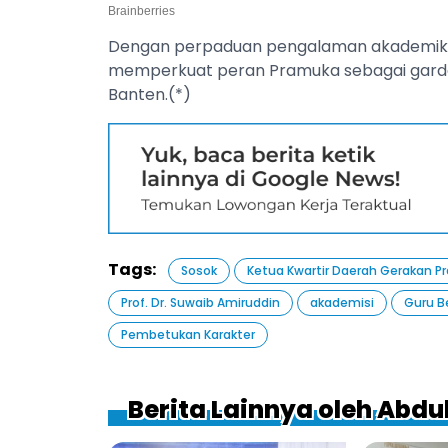
Dengan perpaduan pengalaman akademik, org
memperkuat peran Pramuka sebagai garda 
Banten.(*)
Tags:
Sosok
Ketua Kwartir Daerah Gerakan 
Prof. Dr. Suwaib Amiruddin
akademisi
Guru B
Pembetukan Karakter
Berita Lainnya oleh Abdu