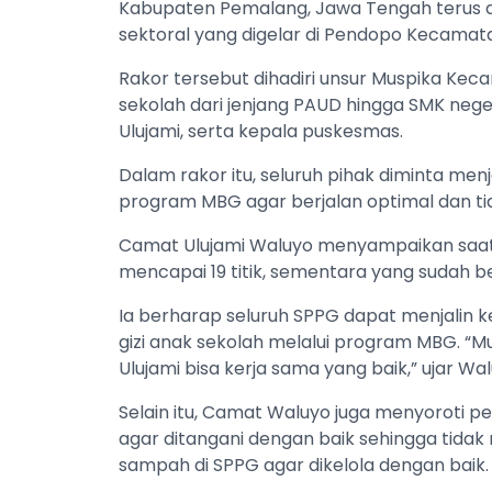
Kabupaten Pemalang, Jawa Tengah terus di
sektoral yang digelar di Pendopo Kecamatan
‎‎Rakor tersebut dihadiri unsur Muspika Ke
sekolah dari jenjang PAUD hingga SMK ne
Ulujami, serta kepala puskesmas.
‎Dalam rakor itu, seluruh pihak diminta me
program MBG agar berjalan optimal dan ti
‎‎Camat Ulujami Waluyo menyampaikan saat 
mencapai 19 titik, sementara yang sudah be
‎‎Ia berharap seluruh SPPG dapat menjali
gizi anak sekolah melalui program MBG. ‎
Ulujami bisa kerja sama yang baik,” ujar Wal
‎Selain itu, Camat Waluyo juga menyoroti 
agar ditangani dengan baik sehingga tida
sampah di SPPG agar dikelola dengan baik.