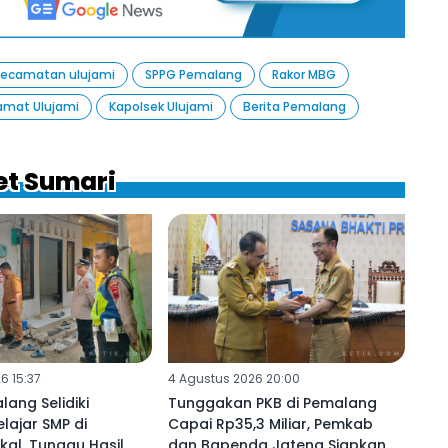
Kecamatan ulujami
SPPG Pemalang
Rakor MBG
mat Ulujami
Kapolsek Ulujami
Berita Pemalang
et Sumari
6 15:37
4 Agustus 2026 20:00
lang Selidiki
Tunggakan PKB di Pemalang
lajar SMP di
Capai Rp35,3 Miliar, Pemkab
al, Tunggu Hasil
dan Bapenda Jateng Siapkan