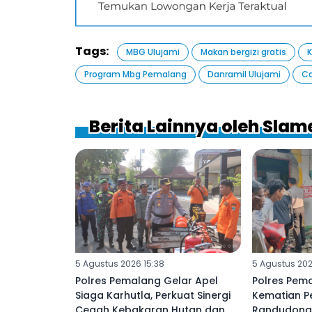
Tags:
MBG Ulujami
Makan bergizi gratis
Program Mbg Pemalang
Danramil Ulujami
Ca
Berita Lainnya oleh Slam
5 Agustus 2026 15:38
5 Agustus 202
Polres Pemalang Gelar Apel
Polres Pema
Siaga Karhutla, Perkuat Sinergi
Kematian Pe
Cegah Kebakaran Hutan dan
Randudongk