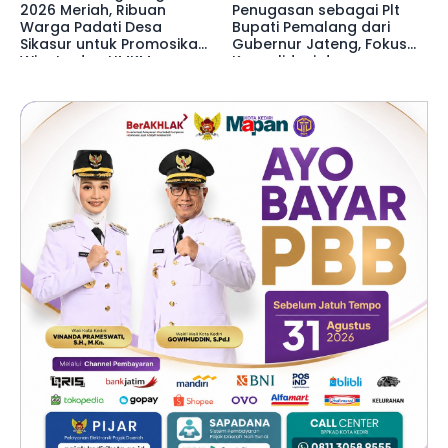
2026 Meriah, Ribuan
Penugasan sebagai Plt
Warga Padati Desa
Bupati Pemalang dari
Sikasur untuk Promosikan
Gubernur Jateng, Fokus
Wisata dan UMKM
Konsolidasi dan
Pemalang
Pelayanan Publik