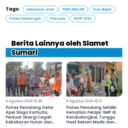
Tags:
kekerasan anak
PENCABULAN
Guru Bejat
Polres Pekalongan
Pramuka
KUHP 2023
Berita Lainnya oleh Slamet
Sumari
5 Agustus 2026 15:38
5 Agustus 2026 15:37
Polres Pemalang Gelar
Polres Pemalang Selidiki
Apel Siaga Karhutla,
Kematian Pelajar SMP di
Perkuat Sinergi Cegah
Randudongkal, Tunggu
Kebakaran Hutan dan
Hasil Rekam Medis dan
Lahan di Musim Kemarau
Autopsi