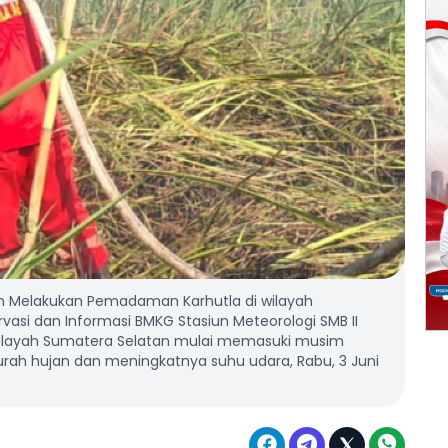
n Melakukan Pemadaman Karhutla di wilayah
rvasi dan Informasi BMKG Stasiun Meteorologi SMB II
 wilayah Sumatera Selatan mulai memasuki musim
ah hujan dan meningkatnya suhu udara, Rabu, 3 Juni