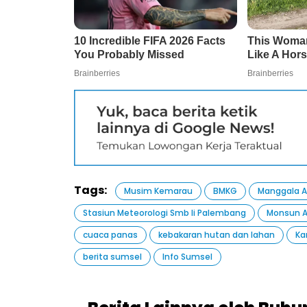
Tags:
Musim Kemarau
BMKG
Manggala A
Stasiun Meteorologi Smb Ii Palembang
Monsun A
cuaca panas
kebakaran hutan dan lahan
Ka
berita sumsel
Info Sumsel