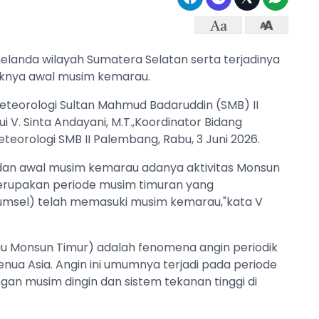
landa wilayah Sumatera Selatan serta terjadinya
knya awal musim kemarau.
eteorologi Sultan Mahmud Badaruddin (SMB) II
i V. Sinta Andayani, M.T.,Koordinator Bidang
teorologi SMB II Palembang, Rabu, 3 Juni 2026.
dan awal musim kemarau adanya ​aktivitas Monsun
 merupakan periode musim timuran yang
umsel) telah memasuki musim kemarau,"kata V
tau Monsun Timur) adalah fenomena angin periodik
enua Asia. Angin ini umumnya terjadi pada periode
gan musim dingin dan sistem tekanan tinggi di