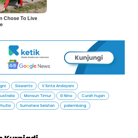
gni
Siswanto
V Sinta Andayani
ustralia
Monsun Timur
El Nino
Curah hujan
rhutla
Sumatera Selatan
palembang