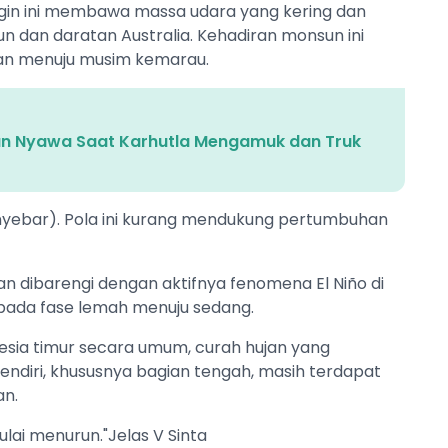
angin ini membawa massa udara yang kering dan
n dan daratan Australia. Kehadiran monsun ini
ihan menuju musim kemarau.
an Nyawa Saat Karhutla Mengamuk dan Truk
(menyebar). Pola ini kurang mendukung pertumbuhan
akan dibarengi dengan aktifnya fenomena El Niño di
a pada fase lemah menuju sedang.
onesia timur secara umum, curah hujan yang
ndiri, khususnya bagian tengah, masih terdapat
an.
lai menurun."Jelas V Sinta