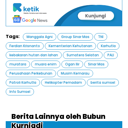
Tags:
Manggala Agni
Group Sinar Mas
TNI
Ferdian Krisnanto
Kementerian Kehutanan
Karhutla
kebakaran hutan dan lahan
Sumatera Selatan
PALI
muratara
muara enim
Ogan Ilir
Sinar Mas
Perusahaan Perkebunan
Musim Kemarau
Patroli Karhutla
Helikopter Pemadam
berita sumsel
Info Sumsel
Berita Lainnya oleh Bubun
Kurniadi