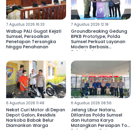
7 Agustus 2026 16:33
7 Agustus 2026 12:18
Wabup PALI Gugat Kejati
Groundbreaking Gedung
Sumsel, Persoalkan
BPKB Prototype, Polda
Penetapan Tersangka
Sumsel Perkuat Layanan
hingga Penahanan
Modern Berbasis
Teknologi
6 Agustus 2026 11:48
6 Agustus 2026 08:56
Nekat Curi Motor di Depan
Jelang Libur Nataru,
Depot Galon, Residivis
Ditlantas Polda Sumsel
Narkoba Babak Belur
dan Hutama Karya
Diamankan Warga
Matangkan Persiapan Tol
Palembang–Betung