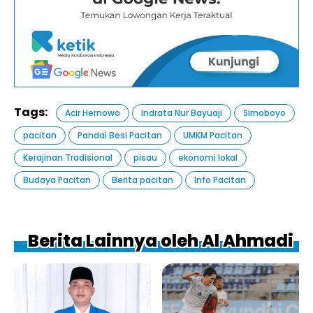
Tags:
Acir Hernowo
Indrata Nur Bayuaji
Sirnoboyo
pacitan
Pandai Besi Pacitan
UMKM Pacitan
Kerajinan Tradisional
pisau
ekonomi lokal
Budaya Pacitan
Berita pacitan
Info Pacitan
Berita Lainnya oleh Al Ahmadi