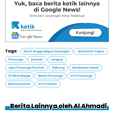
Tags:
Moch Angga Bagus Sasongko
Jembatan Plapar
Ponorogo
pacitan
Longsor
Jalur Ponorogo Pacitan
Slahung
Kendaraan berat
PU Bina Marga
Berita Ponorogo
Info Ponorogo
Berita pacitan
Info Pacitan
Berita Lainnya oleh Al Ahmadi