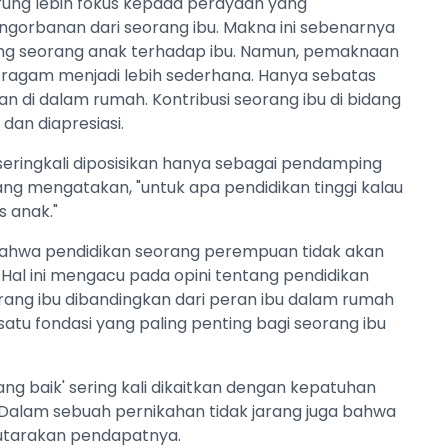
rung lebih fokus kepada perayaan yang
gorbanan dari seorang ibu. Makna ini sebenarnya
ndang seorang anak terhadap ibu. Namun, pemaknaan
eragam menjadi lebih sederhana. Hanya sebatas
n di dalam rumah. Kontribusi seorang ibu di bidang
 dan diapresiasi.
u seringkali diposisikan hanya sebagai pendamping
ang mengatakan, "untuk apa pendidikan tinggi kalau
 anak."
bahwa pendidikan seorang perempuan tidak akan
Hal ini mengacu pada opini tentang pendidikan
orang ibu dibandingkan dari peran ibu dalam rumah
satu fondasi yang paling penting bagi seorang ibu
ang baik' sering kali dikaitkan dengan kepatuhan
Dalam sebuah pernikahan tidak jarang juga bahwa
ngutarakan pendapatnya.