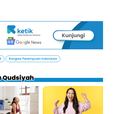
B
Kongres Perempuan Indonesia
a Qudsiyah