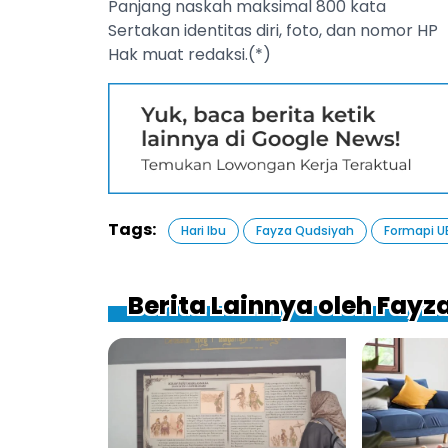
Panjang naskah maksimal 800 kata
Sertakan identitas diri, foto, dan nomor HP
Hak muat redaksi.(*)
Tags:
Hari Ibu
Fayza Qudsiyah
Formapi U
Berita Lainnya oleh Fayz