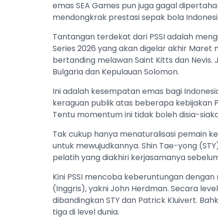
emas SEA Games pun juga gagal dipertahan
mendongkrak prestasi sepak bola Indonesi
Tantangan terdekat dari PSSI adalah mengi
Series 2026 yang akan digelar akhir Mare
bertanding melawan Saint Kitts dan Nevi
Bulgaria dan Kepulauan Solomon.
Ini adalah kesempatan emas bagi Indonesi
keraguan publik atas beberapa kebijakan PS
Tentu momentum ini tidak boleh disia-siaka
Tak cukup hanya menaturalisasi pemain ket
untuk mewujudkannya. Shin Tae-yong (STY) 
pelatih yang diakhiri kerjasamanya sebelu
Kini PSSI mencoba keberuntungan dengan 
(Inggris), yakni John Herdman. Secara leve
dibandingkan STY dan Patrick Kluivert. Ba
tiga di level dunia.