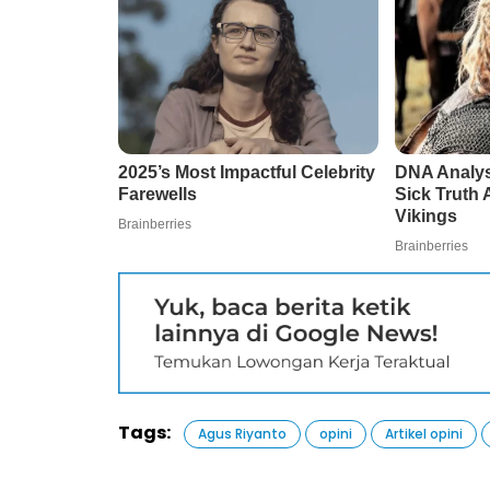
Tags:
Agus Riyanto
opini
Artikel opini