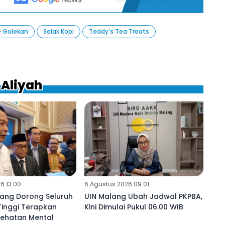
e Golekan
Selak Kopi
Teddy's Tea Treats
 Aliyah
6 13:00
6 Agustus 2026 09:01
ang Dorong Seluruh
UIN Malang Ubah Jadwal PKPBA,
Tinggi Terapkan
Kini Dimulai Pukul 06.00 WIB
sehatan Mental