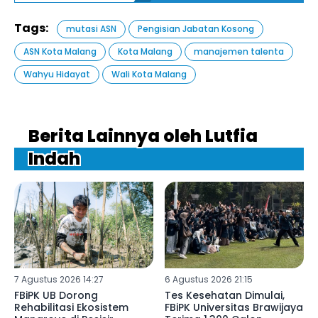
Tags:
mutasi ASN
Pengisian Jabatan Kosong
ASN Kota Malang
Kota Malang
manajemen talenta
Wahyu Hidayat
Wali Kota Malang
Berita Lainnya oleh Lutfia
Indah
7 Agustus 2026 14:27
6 Agustus 2026 21:15
FBiPK UB Dorong
Tes Kesehatan Dimulai,
Rehabilitasi Ekosistem
FBiPK Universitas Brawijaya