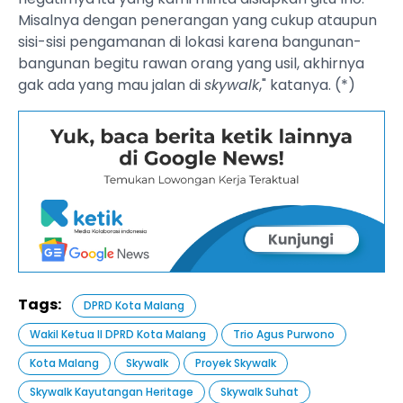
Misalnya dengan penerangan yang cukup ataupun
sisi-sisi pengamanan di lokasi karena bangunan-
bangunan begitu rawan orang yang usil, akhirnya
gak ada yang mau jalan di
skywalk
," katanya. (*)
Tags:
DPRD Kota Malang
Wakil Ketua II DPRD Kota Malang
Trio Agus Purwono
Kota Malang
Skywalk
Proyek Skywalk
Skywalk Kayutangan Heritage
Skywalk Suhat