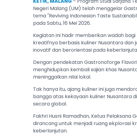
KETIK, MALANG
– Program Studi Sarjana T
Negeri Malang (UM) telah menggelar Gastro
tema "Reviving Indonesian Taste Sustaina
pada Sabtu, 16 Mei 2026.
Kegiatan ini hadir memberikan wadah bagi
kreatifnya berbasis kuliner Nusantara dan 
inovatif dan berorientasi pada keberlanjuta
Dengan pendekatan Gastronoforge Flavoriu
menghidupkan kembali sajian khas Nusant
meninggalkan nilai lokal.
Tak hanya itu, ajang kuliner ini juga mend
bangga atas kekayaan kuliner Nusantara 
secara global.
Fakhri Husni Ramadhan, Ketua Pelaksana G
dirancang untuk menjadi ruang ekplorasi kr
keberlanjutan.