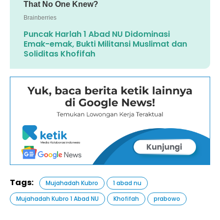
Puncak Harlah 1 Abad NU Didominasi
Emak-emak, Bukti Militansi Muslimat dan
Soliditas Khofifah
Tags:
Mujahadah Kubro
1 abad nu
Mujahadah Kubro 1 Abad NU
Khofifah
prabowo