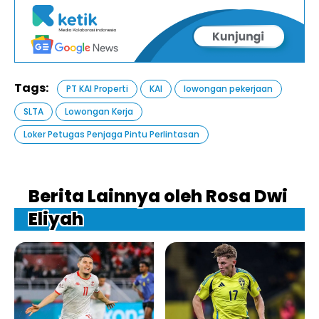
Tags:
PT KAI Properti
KAI
lowongan pekerjaan
SLTA
Lowongan Kerja
Loker Petugas Penjaga Pintu Perlintasan
Berita Lainnya oleh Rosa Dwi
Eliyah