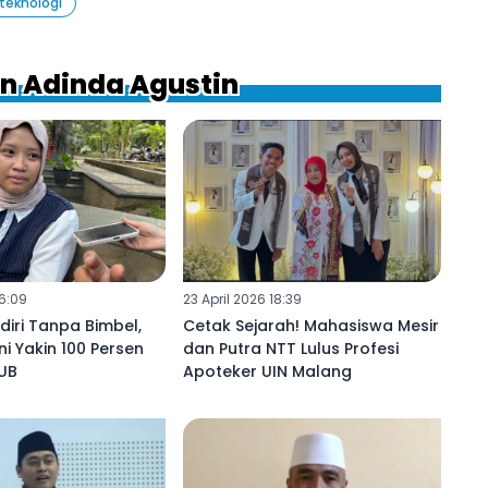
teknologi
en Adinda Agustin
16:09
23 April 2026 18:39
diri Tanpa Bimbel,
Cetak Sejarah! Mahasiswa Mesir
Ini Yakin 100 Persen
dan Putra NTT Lulus Profesi
 UB
Apoteker UIN Malang