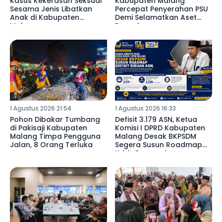
Kasus Kekerasan Seksual
Kabupaten Malang
Sesama Jenis Libatkan
Percepat Penyerahan PSU
Anak di Kabupaten
Demi Selamatkan Aset
Malang ‎
Daerah ‎
1 Agustus 2026 21:54
1 Agustus 2026 16:33
Pohon Dibakar Tumbang
Defisit 3.179 ASN, Ketua
di Pakisaji Kabupaten
Komisi I DPRD Kabupaten
Malang Timpa Pengguna
Malang Desak BKPSDM
Jalan, 8 Orang Terluka
Segera Susun Roadmap
Krisis Pegawai ‎