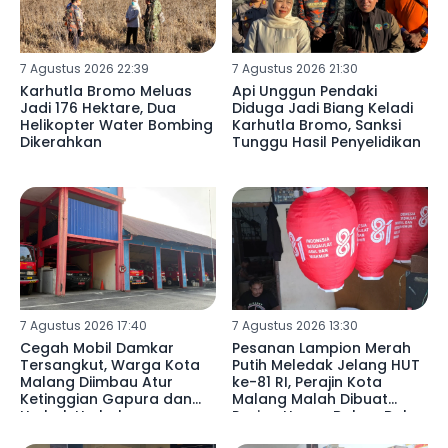
7 Agustus 2026 22:39
7 Agustus 2026 21:30
Karhutla Bromo Meluas
Api Unggun Pendaki
Jadi 176 Hektare, Dua
Diduga Jadi Biang Keladi
Helikopter Water Bombing
Karhutla Bromo, Sanksi
Dikerahkan
Tunggu Hasil Penyelidikan
7 Agustus 2026 17:40
7 Agustus 2026 13:30
Cegah Mobil Damkar
Pesanan Lampion Merah
Tersangkut, Warga Kota
Putih Meledak Jelang HUT
Malang Diimbau Atur
ke-81 RI, Perajin Kota
Ketinggian Gapura dan
Malang Malah Dibuat
Umbul-Umbul
Pusing Harga Bahan Baku
Naik 20 Persen