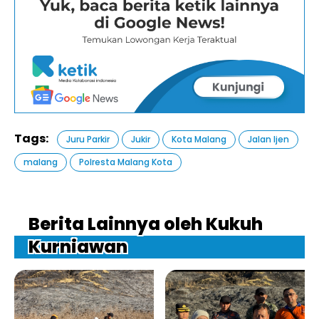
Tags:
Juru Parkir
Jukir
Kota Malang
Jalan Ijen
malang
Polresta Malang Kota
Berita Lainnya oleh Kukuh
Kurniawan