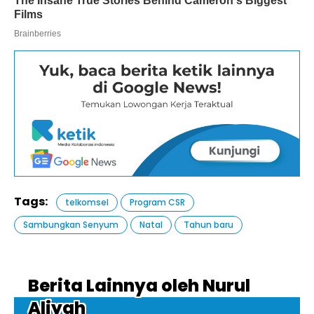
Tags:
telkomsel
Program CSR
Sambungkan Senyum
Natal
Tahun baru
Berita Lainnya oleh Nurul
Aliyah