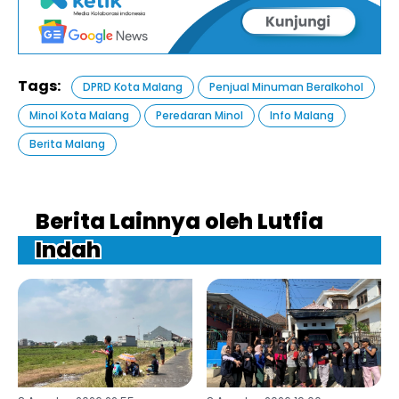
Tags:
DPRD Kota Malang
Penjual Minuman Beralkohol
Minol Kota Malang
Peredaran Minol
Info Malang
Berita Malang
Berita Lainnya oleh Lutfia
Indah