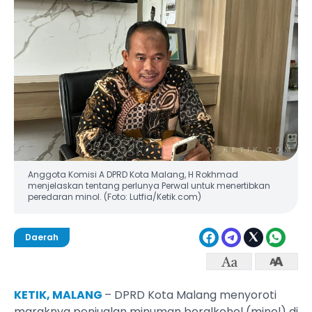
Anggota Komisi A DPRD Kota Malang, H Rokhmad
menjelaskan tentang perlunya Perwal untuk menertibkan
peredaran minol. (Foto: Lutfia/Ketik.com)
Daerah
KETIK, MALANG
– DPRD Kota Malang menyoroti
maraknya penjualan minuman beralkohol (minol) di