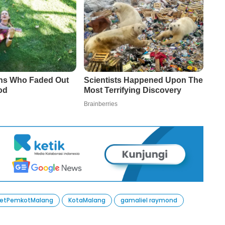
etPemkotMalang
KotaMalang
gamaliel raymond