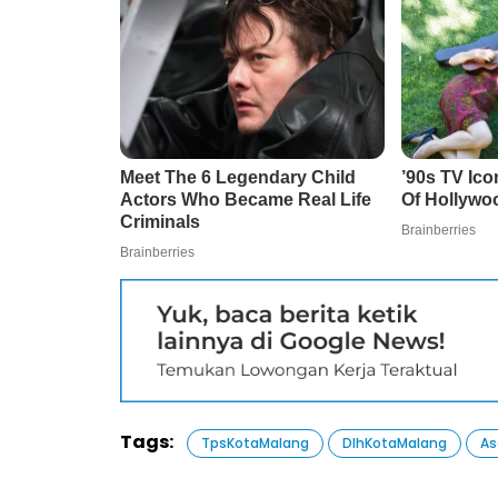
Tags:
TpsKotaMalang
DlhKotaMalang
As