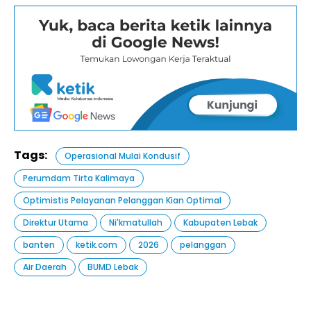
Tags:
Operasional Mulai Kondusif
Perumdam Tirta Kalimaya
Optimistis Pelayanan Pelanggan Kian Optimal
Direktur Utama
Ni'kmatullah
Kabupaten Lebak
banten
ketik.com
2026
pelanggan
Air Daerah
BUMD Lebak